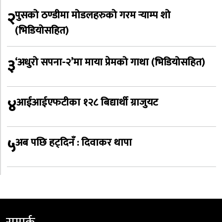
२
पुसको ठण्डीमा मोडलहरुको गरम र्‍याम्प शो
(भिडियोसहित)
३
‘अधुरो सपना-२’मा माया प्रेमको गाथा (भिडियोसहित)
४
आईआईएफटीका १२८ बिद्यार्थी ग्राजुयट
५
अब पछि हट्दिनँ : दिवाकर थापा
सम्पर्क