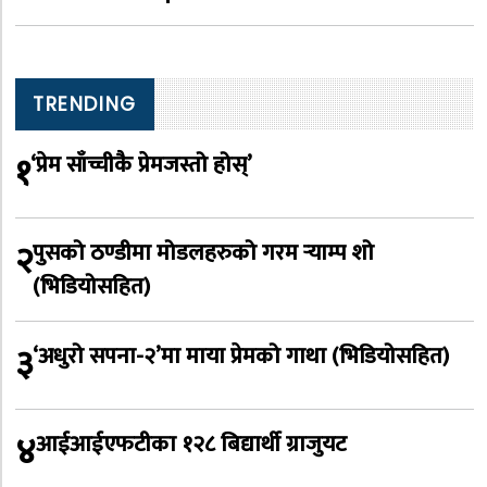
TRENDING
१
‘प्रेम साँच्चीकै प्रेमजस्तो होस्’
२
पुसको ठण्डीमा मोडलहरुको गरम र्‍याम्प शो
(भिडियोसहित)
३
‘अधुरो सपना-२’मा माया प्रेमको गाथा (भिडियोसहित)
४
आईआईएफटीका १२८ बिद्यार्थी ग्राजुयट