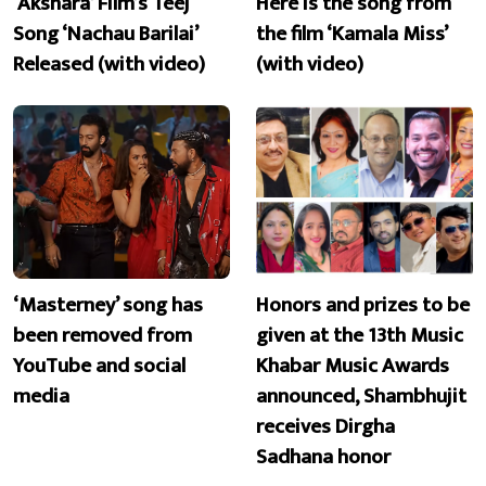
‘Akshara’ Film’s Teej
Here is the song from
Song ‘Nachau Barilai’
the film ‘Kamala Miss’
Released (with video)
(with video)
‘Masterney’ song has
Honors and prizes to be
been removed from
given at the 13th Music
YouTube and social
Khabar Music Awards
media
announced, Shambhujit
receives Dirgha
Sadhana honor