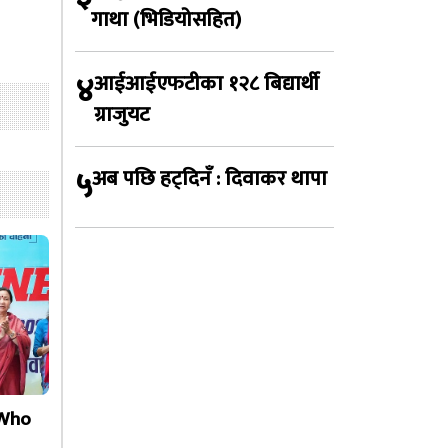
गाथा (भिडियोसहित)
४
आईआईएफटीका १२८ बिद्यार्थी
ग्राजुयट
५
अब पछि हट्दिनँ : दिवाकर थापा
 Who