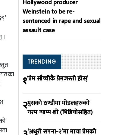
Hollywood producer
Weinstein to be re-
१९’
sentenced in rape and sexual
assault case
् ।
TRENDING
्तुत
गायतका
१
‘प्रेम साँच्चीकै प्रेमजस्तो होस्’
े
ेश
२
पुसको ठण्डीमा मोडलहरुको
गरम र्‍याम्प शो (भिडियोसहित)
एको
षमता
३
‘अधुरो सपना-२’मा माया प्रेमको