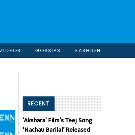
VIDEOS
GOSSIPS
FASHION
RECENT
‘Akshara’ Film’s Teej Song
‘Nachau Barilai’ Released