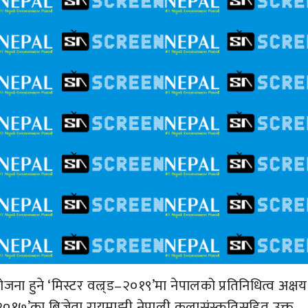
 हुने ‘मिस्टर वल्र्ड–२०१९’मा नेपालको प्रतिनिधित्व अक्षय
ल–२०१७’का बिजेता रायमाझी नेपाली कलासंस्कृतिसहित उक्त