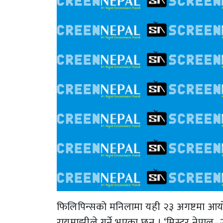
फिलिपिन्सको मनिलामा यही २३ अगष्टमा आयोजना
रायमाझीले गर्ने भएका छन् । ‘मिस्टर नेपा