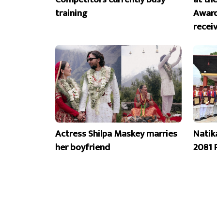
training
Award
recei
Actress Shilpa Maskey marries
Natik
her boyfriend
2081 