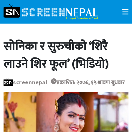
सोनिका र सुरुचीको ‘शिरै
लाउने शिर फूल’ (भिडियो)
screennepal
प्रकाशित: २०७६, १५ श्रावण बुधबार