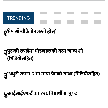
TRENDING
१
‘प्रेम साँच्चीकै प्रेमजस्तो होस्’
२
पुसको ठण्डीमा मोडलहरुको गरम र्‍याम्प शो
(भिडियोसहित)
३
‘अधुरो सपना-२’मा माया प्रेमको गाथा (भिडियोसहित)
४
आईआईएफटीका १२८ बिद्यार्थी ग्राजुयट