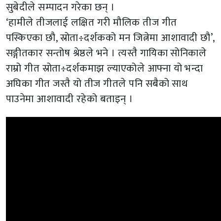
सुबेदीले सम्पादन गरेका छन् ।
‘हामीले तीजलाई लक्षित गरी मौलिक तीज गीत
पस्किएका छौ, स्रोता÷दर्शकको मन जित्नेमा आशावादी छौ’,
सङ्गीतकार सन्तोष श्रेष्ठले भने । त्यस्तै गायिका सोनिकाले
राम्रो गीत स्रोता÷दर्शकमाझ ल्याएकोले आफ्ना यो भन्दा
अघिका गीत जस्तै यो तीज गीतले पनि सबैको साथ
पाउनेमा आशावादी रहेको बताइन् ।