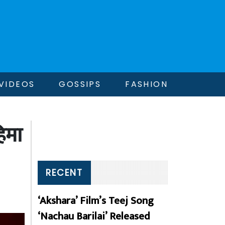
VIDEOS
GOSSIPS
FASHION
हिमा
RECENT
‘Akshara’ Film’s Teej Song
‘Nachau Barilai’ Released