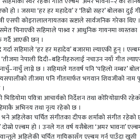
र सहिमाको स्वर रहेको गीति एल्बम ‘अमर भावना–२’को शनि
ो हो । जसमा ‘हर हर महादेव’ र ‘तिम्रो सहर’ बोलका दुई ग
त्री एसपी कोइरालालगायतका स्रष्टाले सार्वजनिक गरेका थिए 
मेत चिनाएकी सहिमाले पाश्र्व र आधुनिक गायनमा व्यस्तका
क गर्दै आएकी छन् ।
गर्दा सहिमाले ‘हर हर महादेव’ बजारमा ल्याएकी हुन् । एल्ब
 ‘तीजमा नेपाली दिदी–बहिनीहरुलाई नचाउन नयाँ गीत ल्याएक
नाचुँ–नाचुँ लाग्ने छ । सहिमाले गतवर्ष पनि ‘पहिलो नम्बर’ बो
ै, यसपालीको तीजमा पनि गीतमार्फत भगवान शिवजीको नाम पुक
 ।
को भिडियोमा पवित्रा आचार्यको निर्देशन तथा कोरियोग्राफी रहे
सहिमाकै अभिनय तथा नृत्य रहेको छ ।
ा भने अहिलेका चर्चित संगीतका दीपक शर्माको संगीत रहेको 
दोस्रो एल्बम हो । उनले गत वर्ष यसैबेला ‘अमर भावना’ एल्ब
वान्तुले अहिलेकी चर्चित गायिकासँग एल्बम गर्न पाउँदा खुसी