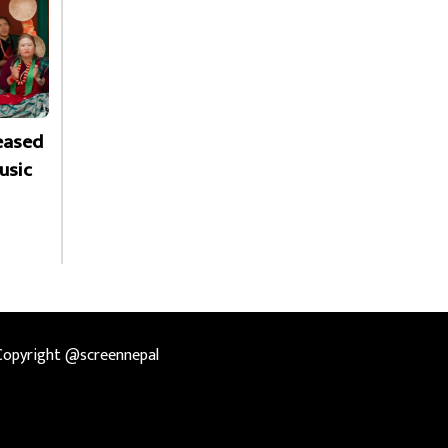
leased
usic
Copyright @screennepal