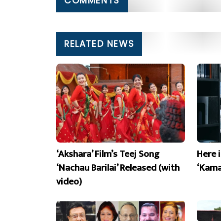
COMMENTS
RELATED NEWS
‘Akshara’ Film’s Teej Song
Here 
‘Nachau Barilai’ Released (with
‘Kama
video)