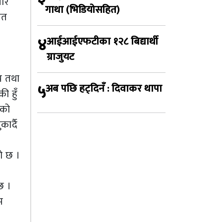
बार
गाथा (भिडियोसहित)
ीत
।
४
आईआईएफटीका १२८ बिद्यार्थी
ग्राजुयट
म तथा
५
अब पछि हट्दिनँ : दिवाकर थापा
ी हुँ
लको
ार्दै
को छ ।
छ ।
म