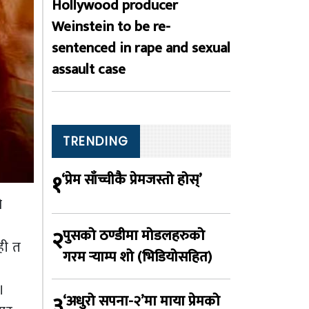
Hollywood producer
Weinstein to be re-
sentenced in rape and sexual
assault case
TRENDING
१
‘प्रेम साँच्चीकै प्रेमजस्तो होस्’
ो
२
पुसको ठण्डीमा मोडलहरुको
ही त
गरम र्‍याम्प शो (भिडियोसहित)
।
३
‘अधुरो सपना-२’मा माया प्रेमको