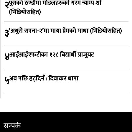
२
पुसको ठण्डीमा मोडलहरुको गरम र्‍याम्प शो
(भिडियोसहित)
३
‘अधुरो सपना-२’मा माया प्रेमको गाथा (भिडियोसहित)
४
आईआईएफटीका १२८ बिद्यार्थी ग्राजुयट
५
अब पछि हट्दिनँ : दिवाकर थापा
सम्पर्क