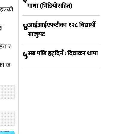
गाथा (भिडियोसहित)
ाइएको
४
आईआईएफटीका १२८ बिद्यार्थी
्ष
ग्राजुयट
ठित र
५
अब पछि हट्दिनँ : दिवाकर थापा
एको छ