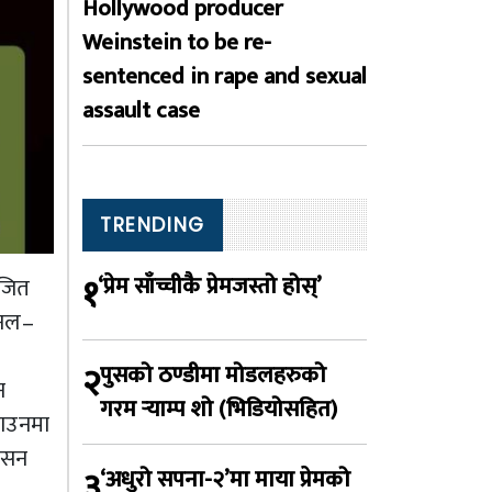
Hollywood producer
Weinstein to be re-
sentenced in rape and sexual
assault case
TRENDING
१
‘प्रेम साँच्चीकै प्रेमजस्तो होस्’
ोजित
शनल–
२
पुसको ठण्डीमा मोडलहरुको
न
गरम र्‍याम्प शो (भिडियोसहित)
साउनमा
िसन
३
‘अधुरो सपना-२’मा माया प्रेमको