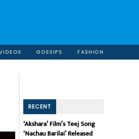
VIDEOS
GOSSIPS
FASHION
RECENT
‘Akshara’ Film’s Teej Song
‘Nachau Barilai’ Released