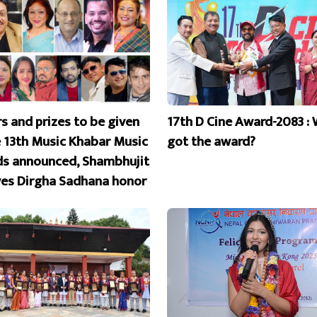
s and prizes to be given
17th D Cine Award-2083 :
e 13th Music Khabar Music
got the award?
s announced, Shambhujit
ves Dirgha Sadhana honor