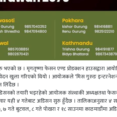
 भएको छ । मृगतृष्णा फेसन एण्ड प्रोडक्शन हाउसद्वारा आय
आवेदन खुला गरिएको थियो । आयोजकले ‘मिस गुरुङ इन्टरने
 लिँदैछ ।
 अडिसनको तयारी भइरहेको आयोजक संस्थाकी अध्यक्षतथा फेस
ुसार यही ४ गतेबाट अडिसन सुरु हुँदैछ । तालिकाअनुसार ४ 
, ७ गते बुटवल, ८ गते पोखरा र १८ साउनमा काठमाडौंमा अड