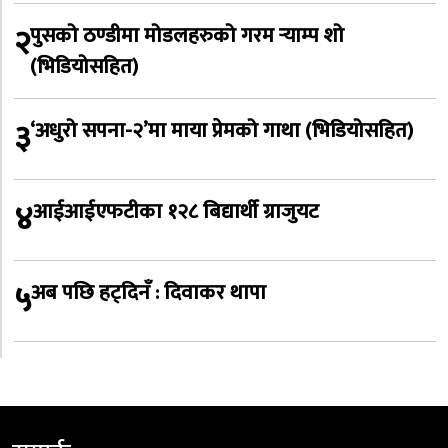
२
पुसको ठण्डीमा मोडलहरुको गरम र्‍याम्प शो
(भिडियोसहित)
३
‘अधुरो सपना-२’मा माया प्रेमको गाथा (भिडियोसहित)
४
आईआईएफटीका १२८ बिद्यार्थी ग्राजुयट
५
अब पछि हट्दिनँ : दिवाकर थापा