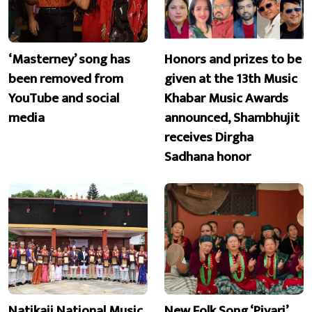
‘Masterney’ song has
Honors and prizes to be
been removed from
given at the 13th Music
YouTube and social
Khabar Music Awards
media
announced, Shambhujit
receives Dirgha
Sadhana honor
Natikaji National Music
New Folk Song ‘Piyari’