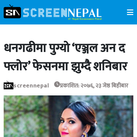
धनगढीमा पुग्यो ‘एञ्जल अन द
फ्लोर’ फेसनमा झुम्दै शनिबार
screennepal
प्रकाशित: २०७६, २३ जेष्ठ बिहीबार