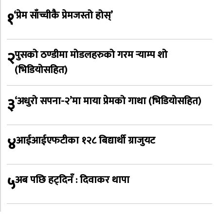
१
‘प्रेम साँच्चीकै प्रेमजस्तो होस्’
२
पुसको ठण्डीमा मोडलहरुको गरम र्‍याम्प शो
(भिडियोसहित)
३
‘अधुरो सपना-२’मा माया प्रेमको गाथा (भिडियोसहित)
४
आईआईएफटीका १२८ बिद्यार्थी ग्राजुयट
५
अब पछि हट्दिनँ : दिवाकर थापा