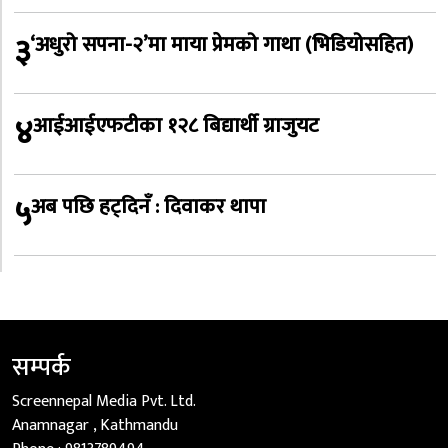
३
‘अधुरो सपना-२’मा माया प्रेमको गाथा (भिडियोसहित)
४
आईआईएफटीका १२८ बिद्यार्थी ग्राजुयट
५
अब पछि हट्दिनँ : दिवाकर थापा
सम्पर्क
Screennepal Media Pvt. Ltd.
Anamnagar , Kathmandu