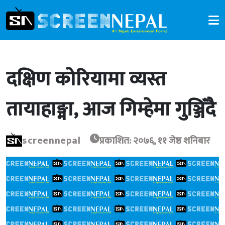
दक्षिण कोरियामा व्यस्त
तायाहाङ्मा, आज गिम्हेमा गुञ्जिँदै
screennepal
प्रकाशित: २०७६, ११ जेष्ठ शनिबार