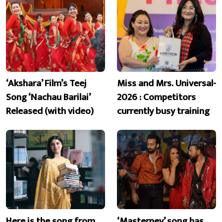
‘Akshara’ Film’s Teej
Miss and Mrs. Universal-
Song ‘Nachau Barilai’
2026 : Competitors
Released (with video)
currently busy training
Here is the song from
‘Masterney’ song has