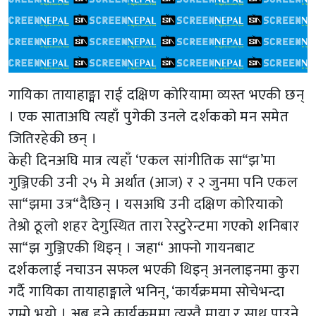
गायिका तायाहाङ्मा राई दक्षिण कोरियामा व्यस्त भएकी छन्
। एक साताअघि त्यहाँ पुगेकी उनले दर्शकको मन समेत
जितिरहेकी छन् ।
केही दिनअघि मात्र त्यहाँ ‘एकल सांगीतिक सा“झ’मा
गुञ्जिएकी उनी २५ मे अर्थात (आज) र २ जुनमा पनि एकल
सा“झमा उत्र“दैछिन् । यसअघि उनी दक्षिण कोरियाको
तेश्रो ठूलो शहर देगुस्थित तारा रेस्टुरेन्टमा गएको शनिबार
सा“झ गुञ्जिएकी थिइन् । जहा“ आफ्नो गायनबाट
दर्शकलाई नचाउन सफल भएकी थिइन् अनलाइनमा कुरा
गर्दै गायिका तायाहाङ्माले भनिन्, ‘कार्यक्रममा सोचेभन्दा
राम्रो भयो । अब हुने कार्यक्रममा त्यस्तै माया र साथ पाउने