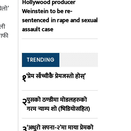
Hollywood producer
ेलो’
Weinstein to be re-
sentenced in rape and sexual
जली
assault case
राफी
TRENDING
१
‘प्रेम साँच्चीकै प्रेमजस्तो होस्’
२
पुसको ठण्डीमा मोडलहरुको
गरम र्‍याम्प शो (भिडियोसहित)
३
‘अधुरो सपना-२’मा माया प्रेमको