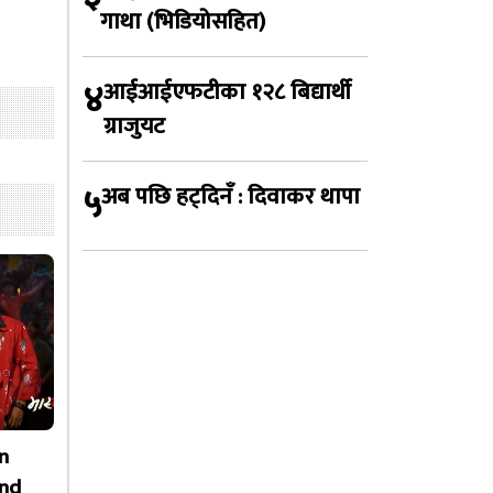
गाथा (भिडियोसहित)
४
आईआईएफटीका १२८ बिद्यार्थी
ग्राजुयट
५
अब पछि हट्दिनँ : दिवाकर थापा
n
nd