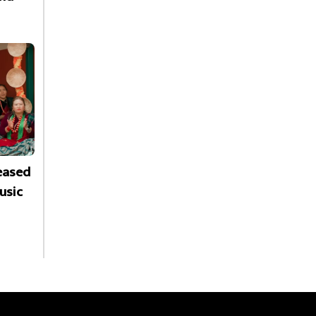
leased
usic