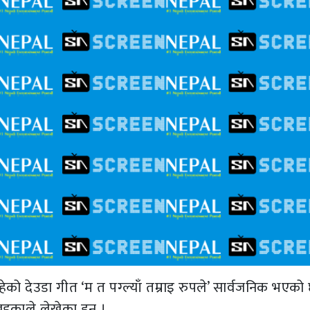
ेको देउडा गीत ‘म त पग्ल्याँ तम्राइ रुपले’ सार्वजनिक भएको
्काले लेखेका हुन् ।