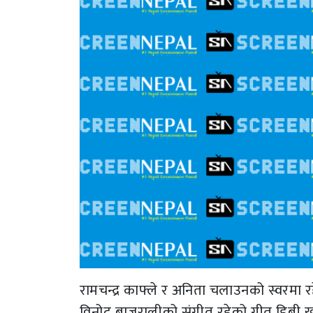
रामचन्द्र काफ्ले र अनिता चलाउनको स्वरमा रह
विनोद बाजुरालीको संगीत रहेको गीत डिबी खड