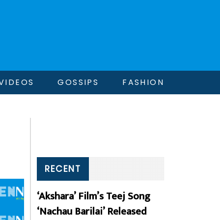
VIDEOS
GOSSIPS
FASHION
RECENT
‘Akshara’ Film’s Teej Song
‘Nachau Barilai’ Released