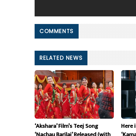
COMMENTS
RELATED NEWS
‘Akshara’ Film’s Teej Song
Here 
‘Nachau Barilai’ Released (with
‘Kama