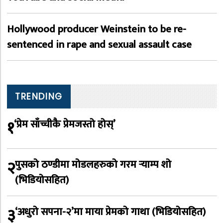
Hollywood producer Weinstein to be re-
sentenced in rape and sexual assault case
TRENDING
१
‘प्रेम साँच्चीकै प्रेमजस्तो होस्’
२
पुसको ठण्डीमा मोडलहरुको गरम र्‍याम्प शो
(भिडियोसहित)
३
‘अधुरो सपना-२’मा माया प्रेमको गाथा (भिडियोसहित)