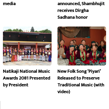
media
announced, Shambhujit
receives Dirgha
Sadhana honor
Natikaji National Music
New Folk Song ‘Piyari’
Awards 2081 Presented
Released to Preserve
by President
Traditional Music (with
video)