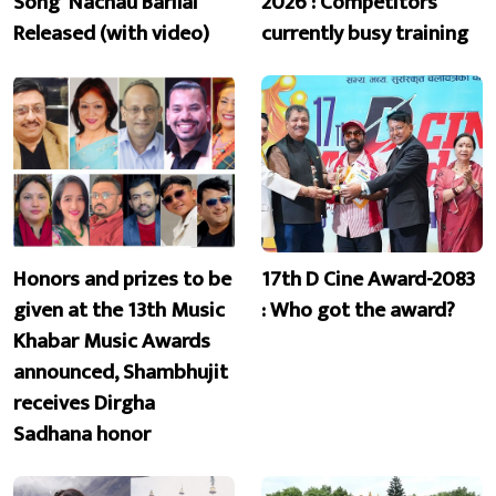
Song ‘Nachau Barilai’
2026 : Competitors
Released (with video)
currently busy training
Honors and prizes to be
17th D Cine Award-2083
given at the 13th Music
: Who got the award?
Khabar Music Awards
announced, Shambhujit
receives Dirgha
Sadhana honor