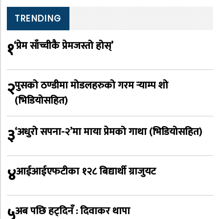
TRENDING
१
‘प्रेम साँच्चीकै प्रेमजस्तो होस्’
२
पुसको ठण्डीमा मोडलहरुको गरम र्‍याम्प शो
(भिडियोसहित)
३
‘अधुरो सपना-२’मा माया प्रेमको गाथा (भिडियोसहित)
४
आईआईएफटीका १२८ बिद्यार्थी ग्राजुयट
५
अब पछि हट्दिनँ : दिवाकर थापा