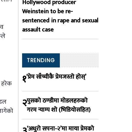
Hollywood producer
Weinstein to be re-
sentenced in rape and sexual
घव
assault case
्ले
TRENDING
१
‘प्रेम साँच्चीकै प्रेमजस्तो होस्’
ा हरेक
२
पुसको ठण्डीमा मोडलहरुको
ोडल
गरम र्‍याम्प शो (भिडियोसहित)
लागेको
३
‘अधुरो सपना-२’मा माया प्रेमको