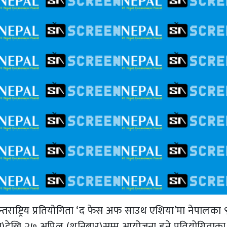
राष्ट्रिय प्रतियोगिता ‘द फेस अफ साउथ एशिया’मा नेपालका 
ेखि २७ अप्रिल (शनिबार)सम्म आयोजना हुने प्रतियोगिताका