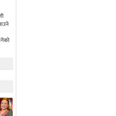
ली
नाउने
ागेको