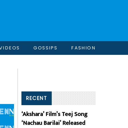
VIDEOS
GOSSIPS
FASHION
RECENT
‘Akshara’ Film’s Teej Song
‘Nachau Barilai’ Released