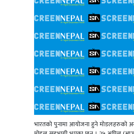
भारतको पुनामा आयोजना हुने मोडलहरुको अन्त
मोडल सहभागी भएका छन् । २५ अप्रिल (आज)द