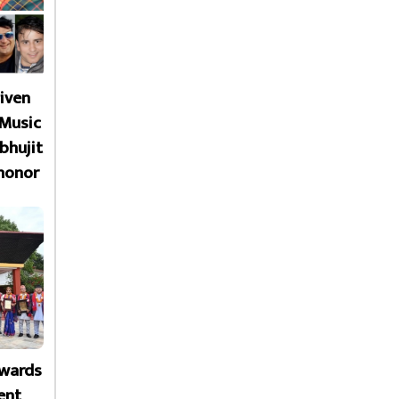
given
 Music
bhujit
honor
Awards
ent