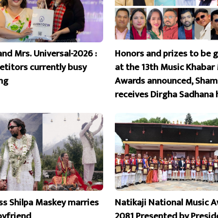
and Mrs. Universal-2026 :
Honors and prizes to be 
titors currently busy
at the 13th Music Khabar
ing
Awards announced, Sham
receives Dirgha Sadhana 
ss Shilpa Maskey marries
Natikaji National Music 
oyfriend
2081 Presented by Presid