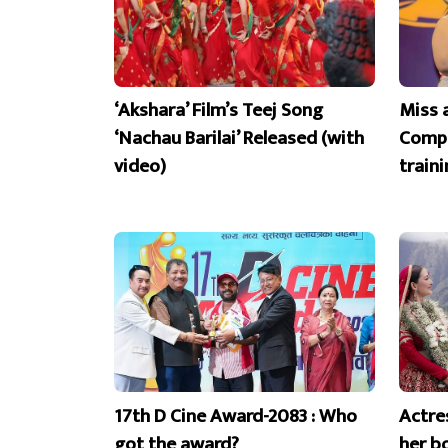
‘Akshara’ Film’s Teej Song
Miss 
‘Nachau Barilai’ Released (with
Compe
video)
train
17th D Cine Award-2083 : Who
Actre
got the award?
her b