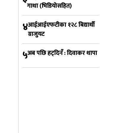
गाथा (भिडियोसहित)
४
आईआईएफटीका १२८ बिद्यार्थी
ग्राजुयट
५
अब पछि हट्दिनँ : दिवाकर थापा