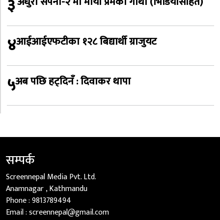
३
‘अधुरो सपना-२’मा माया प्रेमको गाथा (भिडियोसहित)
४
आईआईएफटीका १२८ बिद्यार्थी ग्राजुयट
५
अब पछि हट्दिनँ : दिवाकर थापा
सम्पर्क
Screennepal Media Pvt. Ltd.
Anamnagar , Kathmandu
Phone :
9813789494
Email :
screennepal@gmail.com