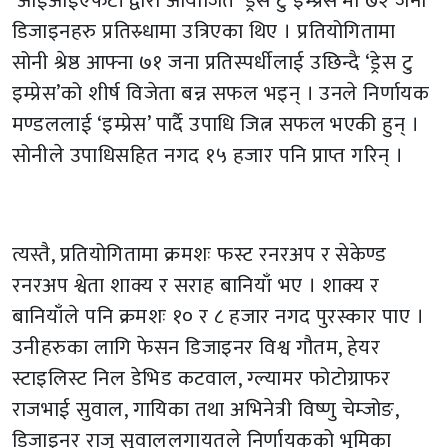
‘आईआईएफटी’द्वारा आयोजित ‘ड्रेस टु इम्प्रेस’मा ७२ जना
डिजाइनहरु प्रतिस्र्धामा उत्रिएका थिए । प्रतियोगितामा
सोनी श्रेष्ठ आफ्ना ७१ जना प्रतिस्पर्धीलाई उछिन्दै ‘ड्रेस टु
इम्प्रेस’को शीर्ष विजेता बन्न सफल भइन् । उनले निर्णायक
मण्डललाई ‘इम्प्रेस’ पार्दै उपाधि जित्न सफल भएकी हुन् ।
सोनीले उपाधिसहित नगद १५ हजार पनि प्राप्त गरिन् ।
त्यस्तै, प्रतियोगितामा क्रमशः फस्ट रनरअप र सेकेण्ड
रनरअप श्वेता शाक्य र सराह बानियाँ भए । शाक्य र
बानियाँले पनि क्रमशः १० र ८ हजार नगद पुरस्कार पाए ।
उनीहरुका लागि फेसन डिजाइनर विश्व गौतम, हेयर
स्टाइलिस्ट निल डेभिड कटवाल, ग्ल्यामर फोटोग्राफर
राजभाई सुवाल, गायिका तथा अभिनेत्री विष्णु चेम्जोङ,
डिजाइनर राजु सुवाललगायतले निर्णायकको भूमिका