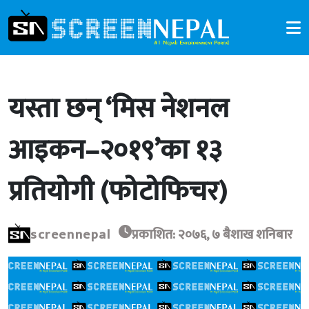
यस्ता छन् ‘मिस नेशनल
आइकन–२०१९’का १३
प्रतियोगी (फोटोफिचर)
screennepal
प्रकाशित: २०७६, ७ बैशाख शनिबार