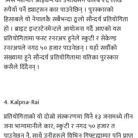
‘मिस नेशनल आइकन’को उपाधिसँगै करिब २६ लाख
रुपैयाँ पर्ने ड्याट्सन कार पाउनेछिन् । पुरस्कारको
हिसाबले यो नेपालकै सबैभन्दा ठूलो सौन्दर्य प्रतियोगिता
हो । ब्राइट इन्टरटेनमेन्टले आयोजना गर्दै आएको यस
प्रतियोगितामा फस्ट रनरअप हुनेले स्कुटी र सेकेण्ड
रनरअपले नगद ५० हजार पाउनेछन् । यहाँ सयौँको
संख्यामा हुने सौन्दर्य प्रतियोगितामा यतिका पुरस्कार
कसैले दिँदैनन् ।
4. Kalpna-Rai
प्रतियोगिताको यो दोस्रो संस्करणमा यिनै १३ जनामध्ये तीन
जना भाग्यमानीले कार, स्कुटी र नगद ५० हजार त
पाउनेछन् नै, साथै उनीहरुले विभिन गिफ्टह्याम्पर पनि प्राप्त