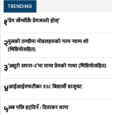
TRENDING
१
‘प्रेम साँच्चीकै प्रेमजस्तो होस्’
२
पुसको ठण्डीमा मोडलहरुको गरम र्‍याम्प शो
(भिडियोसहित)
३
‘अधुरो सपना-२’मा माया प्रेमको गाथा (भिडियोसहित)
४
आईआईएफटीका १२८ बिद्यार्थी ग्राजुयट
५
अब पछि हट्दिनँ : दिवाकर थापा