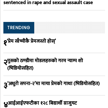
sentenced in rape and sexual assault case
TRENDING
१
‘प्रेम साँच्चीकै प्रेमजस्तो होस्’
२
पुसको ठण्डीमा मोडलहरुको गरम र्‍याम्प शो
(भिडियोसहित)
३
‘अधुरो सपना-२’मा माया प्रेमको गाथा (भिडियोसहित)
४
आईआईएफटीका १२८ बिद्यार्थी ग्राजुयट