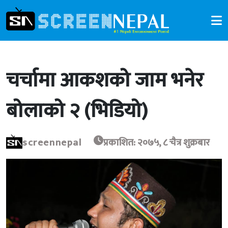
चर्चामा आकशको जाम भनेर
बोलाको २ (भिडियो)
screennepal
प्रकाशित: २०७५, ८ चैत्र शुक्रबार