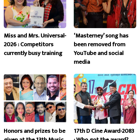
Miss and Mrs. Universal-
‘Masterney’ song has
2026 : Competitors
been removed from
currently busy training
YouTube and social
media
Honors and prizes to be
17th D Cine Award-2083
given at the 13th Music
: Who got the award?