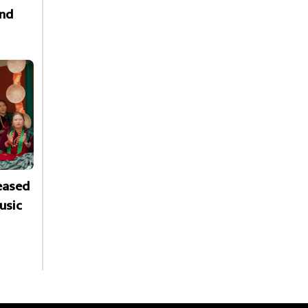
nd
leased
usic