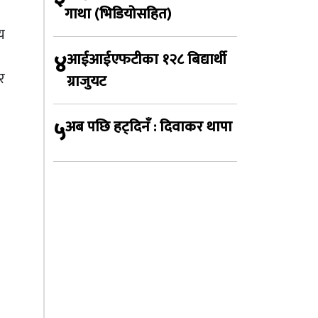
गाथा (भिडियोसहित)
य
४
आईआईएफटीका १२८ बिद्यार्थी
 र
ग्राजुयट
र
५
अब पछि हट्दिनँ : दिवाकर थापा