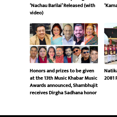
‘Nachau Barilai’ Released (with
‘Kama
video)
Honors and prizes to be given
Natik
at the 13th Music Khabar Music
2081 
Awards announced, Shambhujit
receives Dirgha Sadhana honor