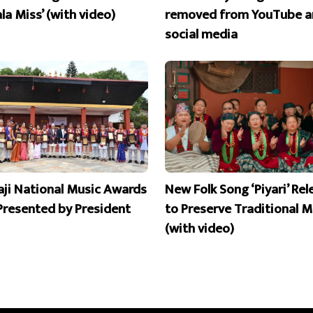
la Miss’ (with video)
removed from YouTube a
social media
aji National Music Awards
New Folk Song ‘Piyari’ Re
Presented by President
to Preserve Traditional M
(with video)