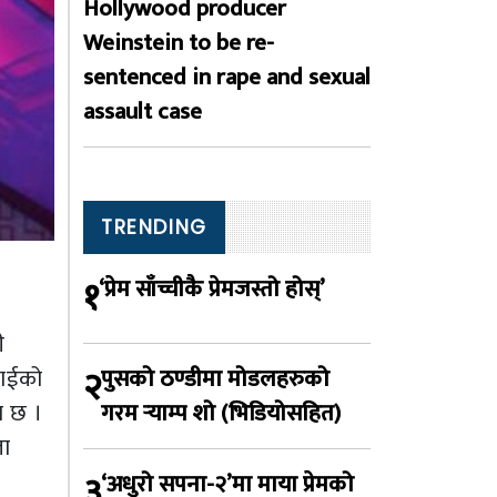
Hollywood producer
Weinstein to be re-
sentenced in rape and sexual
assault case
TRENDING
१
‘प्रेम साँच्चीकै प्रेमजस्तो होस्’
ी
२
पुसको ठण्डीमा मोडलहरुको
राईको
गरम र्‍याम्प शो (भिडियोसहित)
न छ ।
ता
३
‘अधुरो सपना-२’मा माया प्रेमको