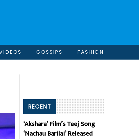
VIDEOS
GOSSIPS
FASHION
RECENT
‘Akshara’ Film’s Teej Song
‘Nachau Barilai’ Released