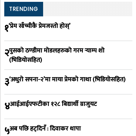
TRENDING
१
‘प्रेम साँच्चीकै प्रेमजस्तो होस्’
२
पुसको ठण्डीमा मोडलहरुको गरम र्‍याम्प शो
(भिडियोसहित)
३
‘अधुरो सपना-२’मा माया प्रेमको गाथा (भिडियोसहित)
४
आईआईएफटीका १२८ बिद्यार्थी ग्राजुयट
५
अब पछि हट्दिनँ : दिवाकर थापा