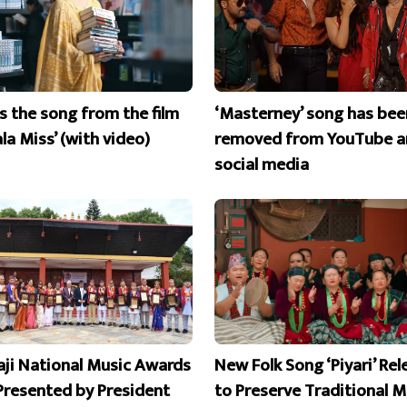
is the song from the film
‘Masterney’ song has bee
la Miss’ (with video)
removed from YouTube a
social media
aji National Music Awards
New Folk Song ‘Piyari’ Re
Presented by President
to Preserve Traditional M