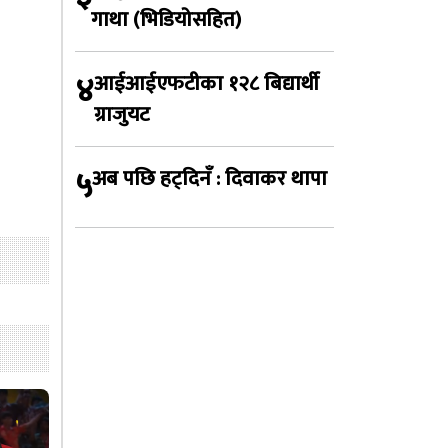
गाथा (भिडियोसहित)
४
आईआईएफटीका १२८ बिद्यार्थी
ग्राजुयट
५
अब पछि हट्दिनँ : दिवाकर थापा