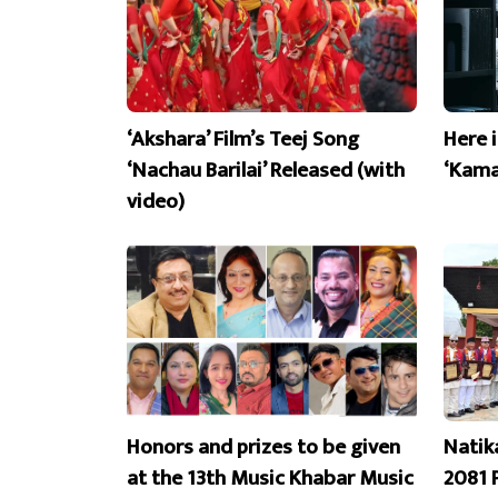
‘Akshara’ Film’s Teej Song
Here 
‘Nachau Barilai’ Released (with
‘Kama
video)
Honors and prizes to be given
Natik
at the 13th Music Khabar Music
2081 