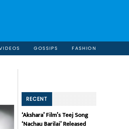
VIDEOS
GOSSIPS
FASHION
RECENT
‘Akshara’ Film’s Teej Song
‘Nachau Barilai’ Released