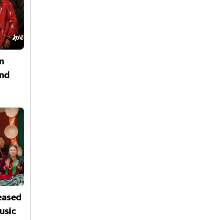
n
nd
leased
usic