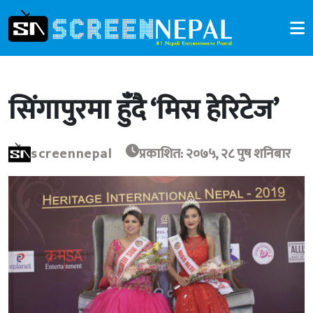
सिंगापुरमा हुँदै ‘मिस हेरिटेज’
screennepal
प्रकाशित: २०७५, २८ पुष शनिबार