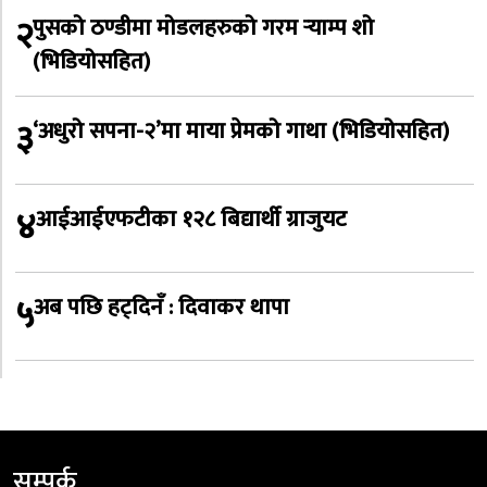
२
पुसको ठण्डीमा मोडलहरुको गरम र्‍याम्प शो
(भिडियोसहित)
३
‘अधुरो सपना-२’मा माया प्रेमको गाथा (भिडियोसहित)
४
आईआईएफटीका १२८ बिद्यार्थी ग्राजुयट
५
अब पछि हट्दिनँ : दिवाकर थापा
सम्पर्क