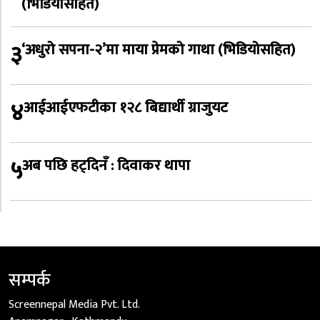
(भिडियोसहित)
३
‘अधुरो सपना-२’मा माया प्रेमको गाथा (भिडियोसहित)
४
आईआईएफटीका १२८ बिद्यार्थी ग्राजुयट
५
अब पछि हट्दिनँ : दिवाकर थापा
सम्पर्क
Screennepal Media Pvt. Ltd.