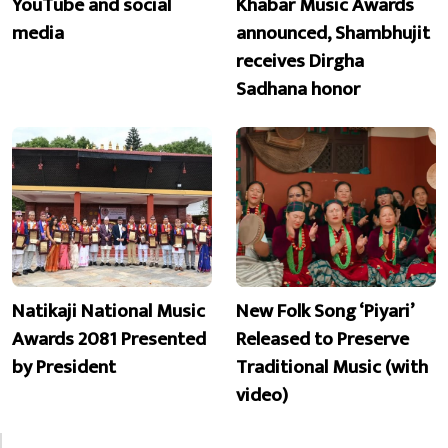
YouTube and social
Khabar Music Awards
media
announced, Shambhujit
receives Dirgha
Sadhana honor
Natikaji National Music
New Folk Song ‘Piyari’
Awards 2081 Presented
Released to Preserve
by President
Traditional Music (with
video)