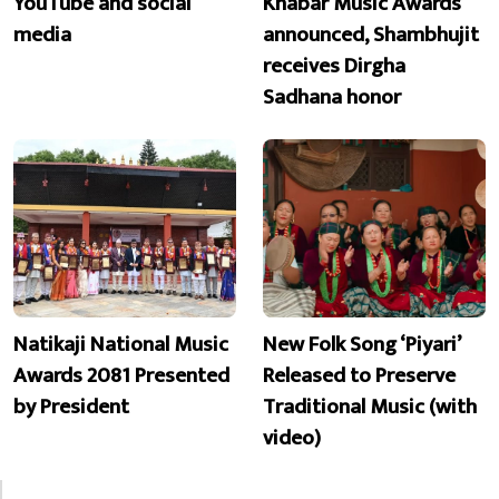
YouTube and social
Khabar Music Awards
media
announced, Shambhujit
receives Dirgha
Sadhana honor
Natikaji National Music
New Folk Song ‘Piyari’
Awards 2081 Presented
Released to Preserve
by President
Traditional Music (with
video)