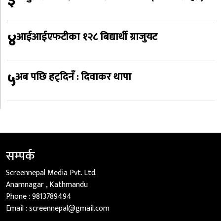
३
४
आईआईएफटीका १२८ बिद्यार्थी ग्राजुयट
५
अब पछि हट्दिनँ : दिवाकर थापा
सम्पर्क
Screennepal Media Pvt. Ltd.
Anamnagar , Kathmandu
Phone :
9813789494
Email :
screennepal@gmail.com