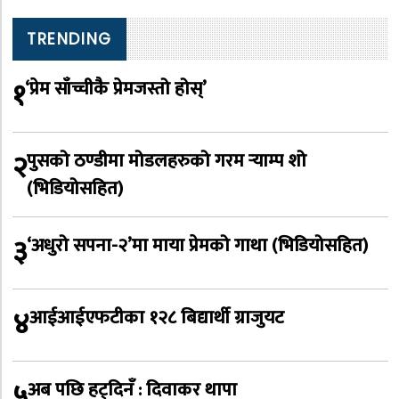
TRENDING
१
‘प्रेम साँच्चीकै प्रेमजस्तो होस्’
२
पुसको ठण्डीमा मोडलहरुको गरम र्‍याम्प शो
(भिडियोसहित)
३
‘अधुरो सपना-२’मा माया प्रेमको गाथा (भिडियोसहित)
४
आईआईएफटीका १२८ बिद्यार्थी ग्राजुयट
५
अब पछि हट्दिनँ : दिवाकर थापा