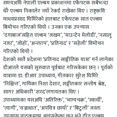
समयअघि नेपाली एल्बम प्रकाशनमा एकैपटक सबैभन्दा
धेरै एल्बम निकालेर नयाँ रेकर्ड राखेका थिए । राष्ट्रकवि
माधवप्रसाद घिमिरेको हातबाट एकैपटक सात एल्बम
बिमोचन गरिएको थियो । उनका एक उपन्यास
‘दगाबाज’सहित एल्बम ‘जखम’, ‘माउन्टेन मेलोडी’, ‘नसालु
नजर’, ‘जोहो’, ‘अन्तराप’, ‘प्रतिनाद’ र ‘सहेली’ विमोचन
गरिएको थियो ।
देशको सातै प्रदेशमा ‘प्रतिनाद साङ्गीतिक यात्रा’ गर्न लागेका
डीआरले यसको सुरुवात पूर्वबाट गरिसकेका छन् । पूर्वको
यात्रामा डा. डीआर उपाध्याय, गीतकार सुरेश घिमिरे
‘निश्चिन्त’, गायिका निशा देशार, सङ्गीतकार सन्तोष श्रेष्ठ,
सागर अधिकारी ‘शरद’लगायतका थिए ।
उपाध्यायका यसअघि ‘अतिरिक्त’, ‘भाग्यचक्र’, ‘स्वार्थी’,
‘त्यागी’, ‘वज्राधात’, ‘अपवित्र छायाँ’ र ‘बिटुली’ जस्ता
उपन्यास पाठकमाझ आइसकेका छन् भने गीत एल्बम