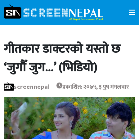
गीतकार डाक्टरको यस्तो छ
‘जुगौँ जुग…’ (भिडियो)
screennepal
प्रकाशित: २०७५, ३ पुष मंगलवार