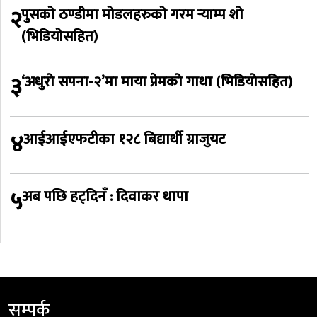
२
पुसको ठण्डीमा मोडलहरुको गरम र्‍याम्प शो
(भिडियोसहित)
३
‘अधुरो सपना-२’मा माया प्रेमको गाथा (भिडियोसहित)
४
आईआईएफटीका १२८ बिद्यार्थी ग्राजुयट
५
अब पछि हट्दिनँ : दिवाकर थापा
सम्पर्क