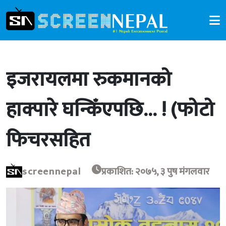
इजरायलमा रुकमानको
हाक्पारे घन्किँएपछि… ! (फोटो
फिचरसहित
screennepal
प्रकाशित: २०७५, ३ पुष मंगलवार