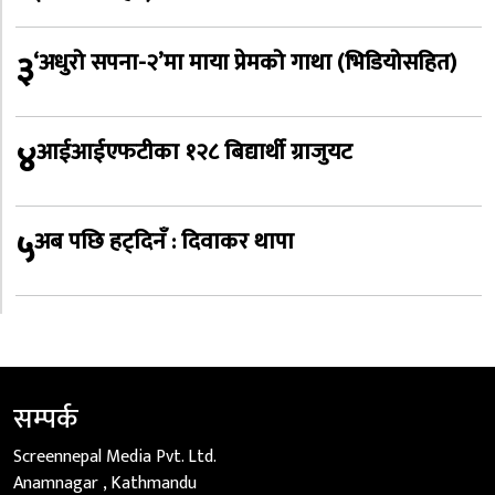
३
‘अधुरो सपना-२’मा माया प्रेमको गाथा (भिडियोसहित)
४
आईआईएफटीका १२८ बिद्यार्थी ग्राजुयट
५
अब पछि हट्दिनँ : दिवाकर थापा
सम्पर्क
Screennepal Media Pvt. Ltd.
Anamnagar , Kathmandu