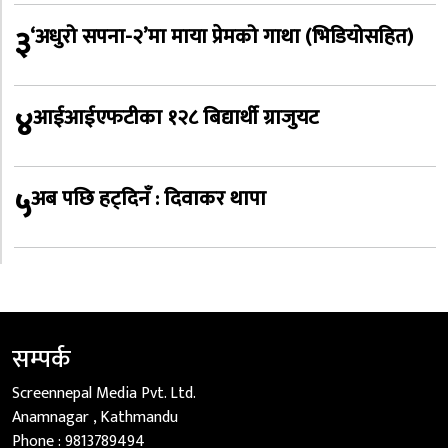
३
‘अधुरो सपना-२’मा माया प्रेमको गाथा (भिडियोसहित)
४
आईआईएफटीका १२८ बिद्यार्थी ग्राजुयट
५
अब पछि हट्दिनँ : दिवाकर थापा
सम्पर्क
Screennepal Media Pvt. Ltd.
Anamnagar , Kathmandu
Phone :
9813789494