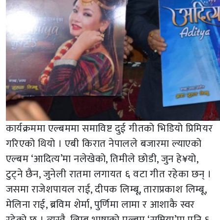
कार्यक्रममा एल्बममा समाविष्ट दुई गीतको भिडियो प्रिमियर
गरिएको थियो । एबी किरात नेपालले बजारमा ल्याएको
एल्बम ‘आदित्य’मा नलेखेको, तिमीले छोडी, जुन हे¥यो,
टुट्ने छैन, जुनेली रातमा लगायत ६ वटा गीत रहेका छन् ।
जसमा राजेशपायल राई, दीपक लिम्बू, ताराप्रकाश लिम्बू,
मेलिना राई, ब्रविम शेर्मा, पुर्णिमा लामा र आशाकै स्वर
रहेको छ । त्यस्तै, लिम्बू भाषाको एल्बम ‘सुम्निया’मा पनि ६