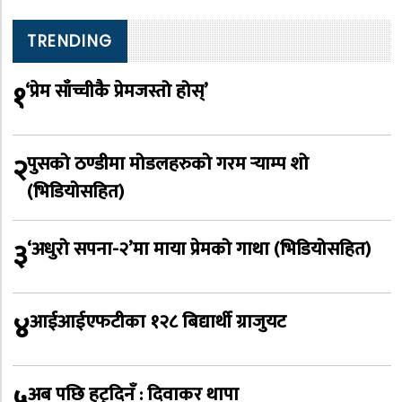
TRENDING
१
‘प्रेम साँच्चीकै प्रेमजस्तो होस्’
२
पुसको ठण्डीमा मोडलहरुको गरम र्‍याम्प शो
(भिडियोसहित)
३
‘अधुरो सपना-२’मा माया प्रेमको गाथा (भिडियोसहित)
४
आईआईएफटीका १२८ बिद्यार्थी ग्राजुयट
५
अब पछि हट्दिनँ : दिवाकर थापा