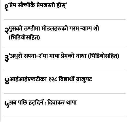
१
‘प्रेम साँच्चीकै प्रेमजस्तो होस्’
२
पुसको ठण्डीमा मोडलहरुको गरम र्‍याम्प शो
(भिडियोसहित)
३
‘अधुरो सपना-२’मा माया प्रेमको गाथा (भिडियोसहित)
४
आईआईएफटीका १२८ बिद्यार्थी ग्राजुयट
५
अब पछि हट्दिनँ : दिवाकर थापा