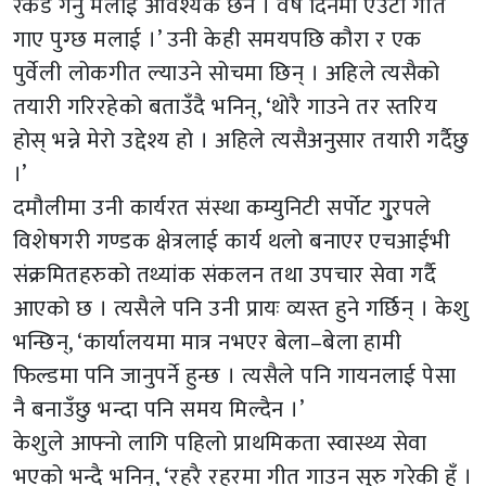
रर्कड गर्नु मलाई आवश्यक छैन । वर्ष दिनमा एउटा गीत
गाए पुग्छ मलाई ।’ उनी केही समयपछि कौरा र एक
पुर्वेली लोकगीत ल्याउने सोचमा छिन् । अहिले त्यसैको
तयारी गरिरहेको बताउँदै भनिन्, ‘थोरै गाउने तर स्तरिय
होस् भन्ने मेरो उद्देश्य हो । अहिले त्यसैअनुसार तयारी गर्दैछु
।’
दमौलीमा उनी कार्यरत संस्था कम्युनिटी सर्पोट गु्रपले
विशेषगरी गण्डक क्षेत्रलाई कार्य थलो बनाएर एचआईभी
संक्रमितहरुको तथ्यांक संकलन तथा उपचार सेवा गर्दै
आएको छ । त्यसैले पनि उनी प्रायः व्यस्त हुने गर्छिन् । केशु
भन्छिन्, ‘कार्यालयमा मात्र नभएर बेला–बेला हामी
फिल्डमा पनि जानुपर्ने हुन्छ । त्यसैले पनि गायनलाई पेसा
नै बनाउँछु भन्दा पनि समय मिल्दैन ।’
केशुले आफ्नो लागि पहिलो प्राथमिकता स्वास्थ्य सेवा
भएको भन्दै भनिन्, ‘रहरै रहरमा गीत गाउन सुरु गरेकी हुँ ।