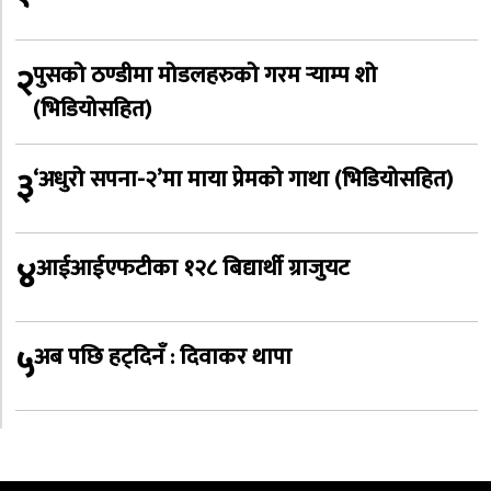
२
पुसको ठण्डीमा मोडलहरुको गरम र्‍याम्प शो
(भिडियोसहित)
३
‘अधुरो सपना-२’मा माया प्रेमको गाथा (भिडियोसहित)
४
आईआईएफटीका १२८ बिद्यार्थी ग्राजुयट
५
अब पछि हट्दिनँ : दिवाकर थापा