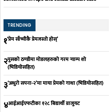
TRENDING
१
‘प्रेम साँच्चीकै प्रेमजस्तो होस्’
२
पुसको ठण्डीमा मोडलहरुको गरम र्‍याम्प शो
(भिडियोसहित)
३
‘अधुरो सपना-२’मा माया प्रेमको गाथा (भिडियोसहित)
४
आईआईएफटीका १२८ बिद्यार्थी ग्राजुयट