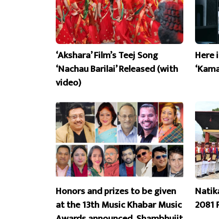
‘Akshara’ Film’s Teej Song
Here 
‘Nachau Barilai’ Released (with
‘Kama
video)
Honors and prizes to be given
Natik
at the 13th Music Khabar Music
2081 
Awards announced, Shambhujit