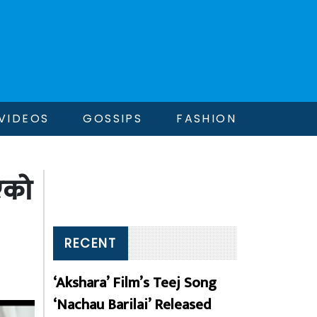
VIDEOS
GOSSIPS
FASHION
ाएको
RECENT
‘Akshara’ Film’s Teej Song
‘Nachau Barilai’ Released