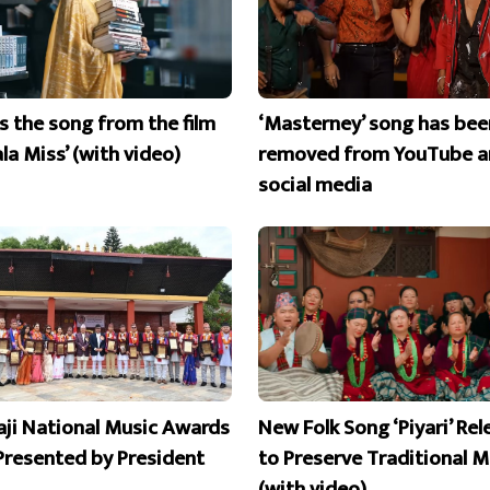
is the song from the film
‘Masterney’ song has bee
la Miss’ (with video)
removed from YouTube a
social media
aji National Music Awards
New Folk Song ‘Piyari’ Re
Presented by President
to Preserve Traditional M
(with video)