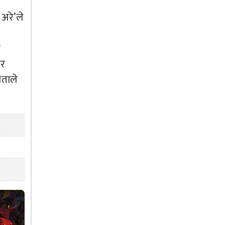
 अरे’ले
े
ार
ोताले