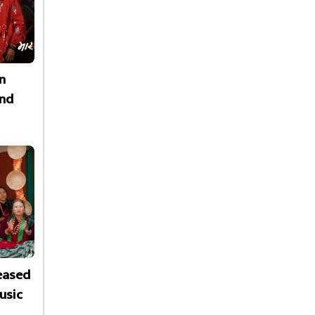
n
nd
leased
usic