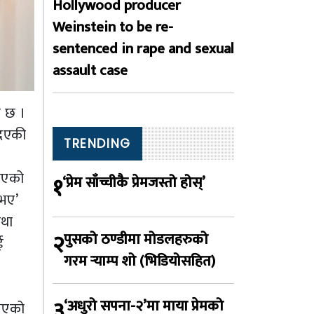
Hollywood producer
Weinstein to be re-
sentenced in rape and sexual
assault case
ो छ ।
दिएकी
TRENDING
ाइएको
१
‘प्रेम साँच्चीकै प्रेमजस्तो होस्’
 भए’
तथा
२
पुसको ठण्डीमा मोडलहरुको
ई
गरम र्‍याम्प शो (भिडियोसहित)
३
‘अधुरो सपना-२’मा माया प्रेमको
 भएको