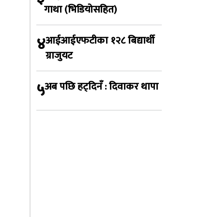
गाथा (भिडियोसहित)
४
आईआईएफटीका १२८ बिद्यार्थी
ग्राजुयट
५
अब पछि हट्दिनँ : दिवाकर थापा
स