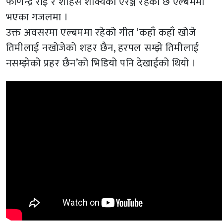
फणिन्द्र राई र शाहस शाक्यको एरेञ्ज रहेको छ एल्बममा
भएका गजलमा ।
उक्त अवसरमा एल्बममा रहेको गीत ‘कहाँ कहाँ खोजे
तिमीलाई नखोजेको शहर छैन, हरपल सम्झे तिमीलाई
नसम्झेको प्रहर छैन’को भिडियो पनि देखाईको थियो ।