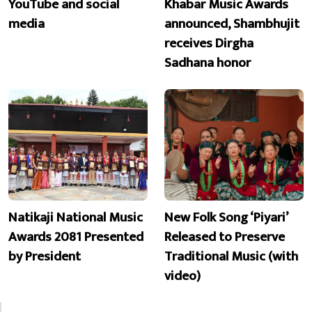
YouTube and social
Khabar Music Awards
media
announced, Shambhujit
receives Dirgha
Sadhana honor
Natikaji National Music
New Folk Song ‘Piyari’
Awards 2081 Presented
Released to Preserve
by President
Traditional Music (with
video)