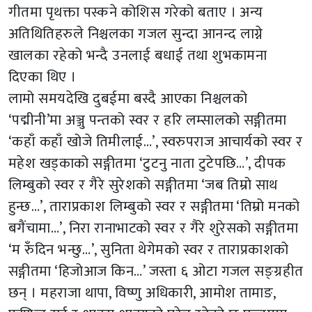
गीतमा पृथक्ता पस्कने कोशिस गरेको बताए । अन्य
अतिथितिहरुले निश्चलका गजल सुन्दा आनन्द लाग्ने
खालका रहेको भन्दै उनलाई बधाई तथा शुभकामना
दिएका थिए ।
लामो समयदेखि दुबईमा बस्दै आएका निश्चलको
‘पद्मीनी’मा अञ्जु पन्तको स्वर र हरि लम्सालको सङ्गीतमा
‘कहाँ कहाँ खोजे तिमीलाई…’, स्वरुपराज आचार्यको स्वर र
महेश खड्काको सङ्गीतमा ‘टुटनु नाता टुटेपछि…’, दीपक
लिम्बुको स्वर र गैरे सुरेशको सङ्गीतमा ‘जब तिम्रो साथ
हुन्छ…’, ताराप्रकाश लिम्बुको स्वर र सङ्गीतमा ‘तिम्रो मनको
बगैंचामा…’, निरा रानाभाटको स्वर र गैरे शुरेसको सङ्गीतमा
‘म रुँदिन भन्छु…’, सुनिता थेगेमको स्वर र ताराप्रकाशको
सङ्गीतमा ‘हिजोआज किन…’ जस्ता ६ ओटा गजल सङ्ग्रहीत
छन् । महराजा थापा, विष्णु अधिकारी, आमोश तामाङ,