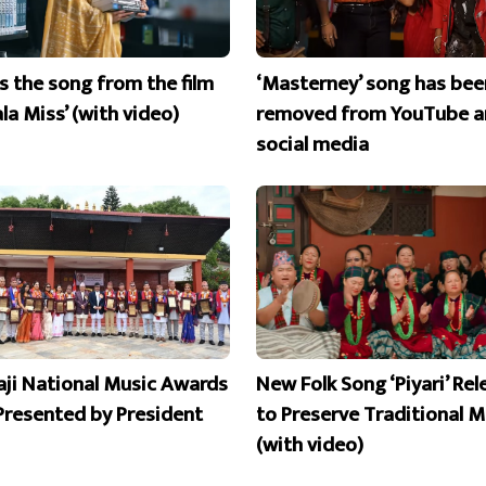
is the song from the film
‘Masterney’ song has bee
la Miss’ (with video)
removed from YouTube a
social media
aji National Music Awards
New Folk Song ‘Piyari’ Re
Presented by President
to Preserve Traditional M
(with video)