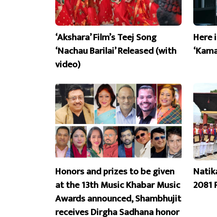
‘Akshara’ Film’s Teej Song
Here 
‘Nachau Barilai’ Released (with
‘Kama
video)
Honors and prizes to be given
Natik
at the 13th Music Khabar Music
2081 
Awards announced, Shambhujit
receives Dirgha Sadhana honor