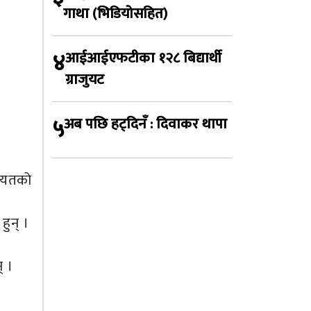
गाथा (भिडियोसहित)
४
आईआईएफटीका १२८ बिद्यार्थी
ग्राजुयट
५
अब पछि हट्दिनँ : दिवाकर थापा
गायतको
हुन् ।
् ।