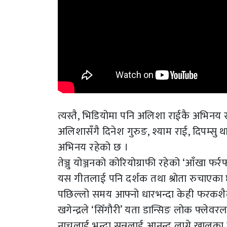
त्यस्तै, भिडियोमा पनि अलिशा राईकै अभिनय
अलिशासँगै दिनेश गुरुङ, श्याम राई, दिपम्सु 
अभिनय रहेको छ ।
तेञ्जु योञ्जनको कोरियोग्राफी रहेको ‘आँखा फ
यस गीतलाई पनि दर्शक तथा श्रोता रुचाएका 
पछिल्लो समय आफ्नो धारभन्दा केही फरकशै
खगेन्द्रले ‘सिँगौरी’ यता डान्सिङ लोक फ्ल
नाच्नलाई भन्दा सुन्नलाई आनन्द लाग्ने खालका