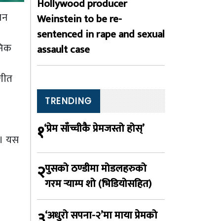
Hollywood producer
ान
Weinstein to be re-
sentenced in rape and sexual
निक
assault case
 गीत
TRENDING
१
‘प्रेम साँच्चीकै प्रेमजस्तो होस्’
 । यस
२
पुसको ठण्डीमा मोडलहरुको
गरम र्‍याम्प शो (भिडियोसहित)
३
‘अधुरो सपना-२’मा माया प्रेमको