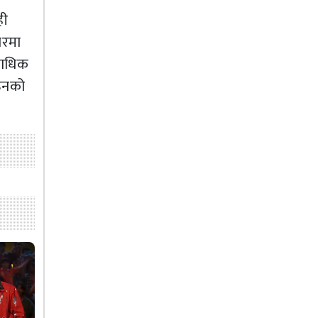
ही
ारमा
याधिक
 उनको