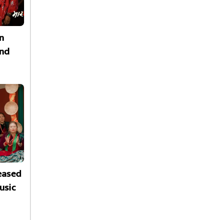
n
nd
leased
usic