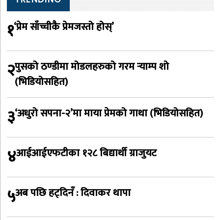
१
‘प्रेम साँच्चीकै प्रेमजस्तो होस्’
२
पुसको ठण्डीमा मोडलहरुको गरम र्‍याम्प शो
(भिडियोसहित)
३
‘अधुरो सपना-२’मा माया प्रेमको गाथा (भिडियोसहित)
४
आईआईएफटीका १२८ बिद्यार्थी ग्राजुयट
५
अब पछि हट्दिनँ : दिवाकर थापा