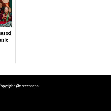
leased
usic
Copyright @screennepal