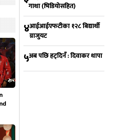
गाथा (भिडियोसहित)
४
आईआईएफटीका १२८ बिद्यार्थी
ग्राजुयट
५
अब पछि हट्दिनँ : दिवाकर थापा
n
nd