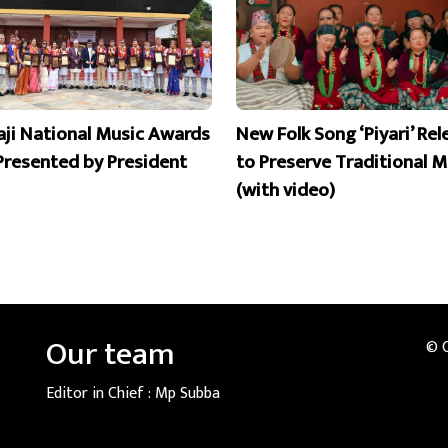
aji National Music Awards
New Folk Song ‘Piyari’ Re
Presented by President
to Preserve Traditional M
(with video)
Our team
© 
Editor in Chief :
Mp Subba