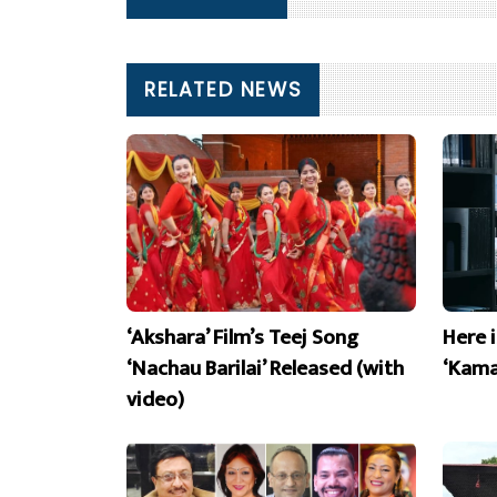
RELATED NEWS
‘Akshara’ Film’s Teej Song
Here 
‘Nachau Barilai’ Released (with
‘Kama
video)