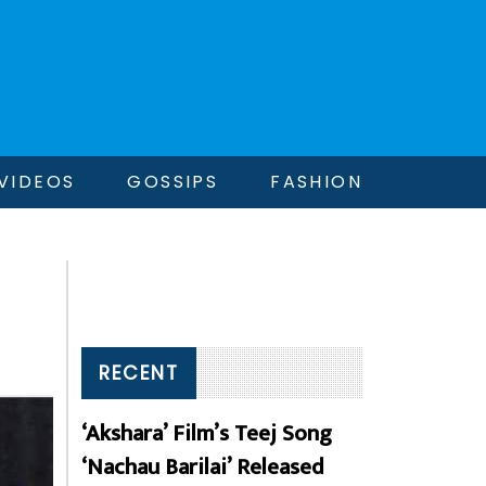
VIDEOS
GOSSIPS
FASHION
RECENT
‘Akshara’ Film’s Teej Song
‘Nachau Barilai’ Released