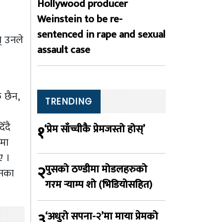
Hollywood producer
Weinstein to be re-
sentenced in rape and sexual
् उनले
assault case
 छैन,
TRENDING
ँदै
१
‘प्रेम साँच्चीकै प्रेमजस्तो होस्’
ममा
ए ।
२
पुसको ठण्डीमा मोडलहरुको
उनका
गरम र्‍याम्प शो (भिडियोसहित)
३
‘अधुरो सपना-२’मा माया प्रेमको