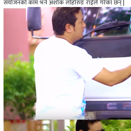
संयोजनको काम भने अशोक लोहोरुङ राईले गरेका छन् |