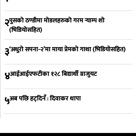
२
पुसको ठण्डीमा मोडलहरुको गरम र्‍याम्प शो
(भिडियोसहित)
३
‘अधुरो सपना-२’मा माया प्रेमको गाथा (भिडियोसहित)
४
आईआईएफटीका १२८ बिद्यार्थी ग्राजुयट
५
अब पछि हट्दिनँ : दिवाकर थापा