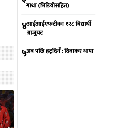
गाथा (भिडियोसहित)
४
आईआईएफटीका १२८ बिद्यार्थी
ग्राजुयट
५
अब पछि हट्दिनँ : दिवाकर थापा