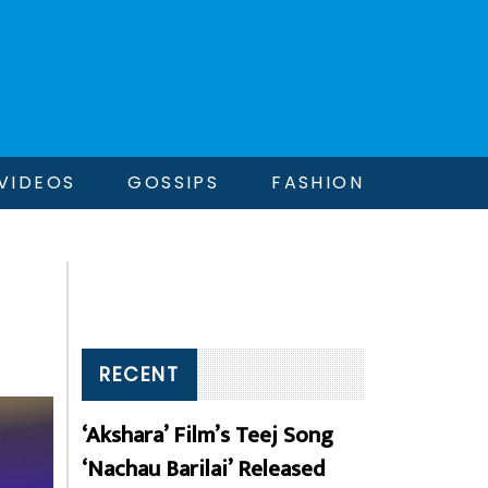
VIDEOS
GOSSIPS
FASHION
RECENT
‘Akshara’ Film’s Teej Song
‘Nachau Barilai’ Released