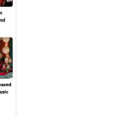
n
nd
leased
usic