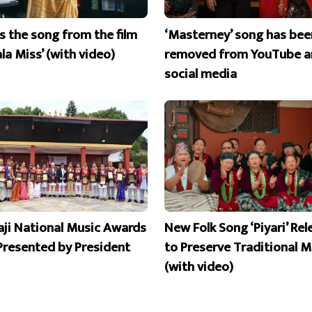
is the song from the film
‘Masterney’ song has bee
la Miss’ (with video)
removed from YouTube a
social media
aji National Music Awards
New Folk Song ‘Piyari’ Re
Presented by President
to Preserve Traditional M
(with video)