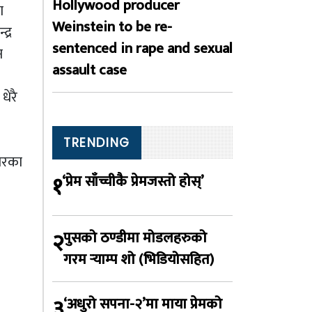
Hollywood producer
ा
Weinstein to be re-
द्र
sentenced in rape and sexual
न
assault case
धेरै
TRENDING
कारका
१
‘प्रेम साँच्चीकै प्रेमजस्तो होस्’
२
पुसको ठण्डीमा मोडलहरुको
गरम र्‍याम्प शो (भिडियोसहित)
३
‘अधुरो सपना-२’मा माया प्रेमको