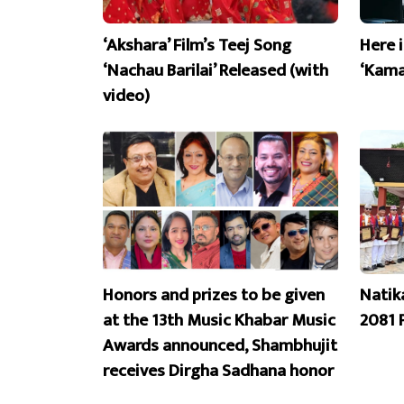
‘Akshara’ Film’s Teej Song
Here 
‘Nachau Barilai’ Released (with
‘Kama
video)
Honors and prizes to be given
Natik
at the 13th Music Khabar Music
2081 
Awards announced, Shambhujit
receives Dirgha Sadhana honor