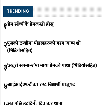
TRENDING
१
‘प्रेम साँच्चीकै प्रेमजस्तो होस्’
२
पुसको ठण्डीमा मोडलहरुको गरम र्‍याम्प शो
(भिडियोसहित)
३
‘अधुरो सपना-२’मा माया प्रेमको गाथा (भिडियोसहित)
४
आईआईएफटीका १२८ बिद्यार्थी ग्राजुयट
अब पछि हट्दिनँ : दिवाकर थापा