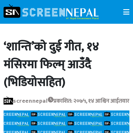
‘शान्ति’को दुई गीत, १४
मंसिरमा फिल्म् आउँदै
(भिडियोसहित)
screennepal
प्रकाशित: २०७५, १४ आश्विन आईतवार