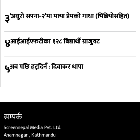
३
‘अधुरो सपना-२’मा माया प्रेमको गाथा (भिडियोसहित)
४
आईआईएफटीका १२८ बिद्यार्थी ग्राजुयट
५
अब पछि हट्दिनँ : दिवाकर थापा
सम्पर्क
Screennepal Media Pvt. Ltd.
Anamnagar , Kathmandu