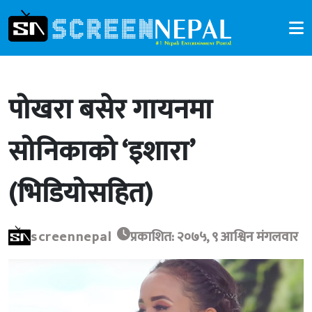
पोखरा बसेर गायनमा
सोनिकाको ‘इशारा’
(भिडियोसहित)
screennepal
प्रकाशित: २०७५, ९ आश्विन मंगलवार