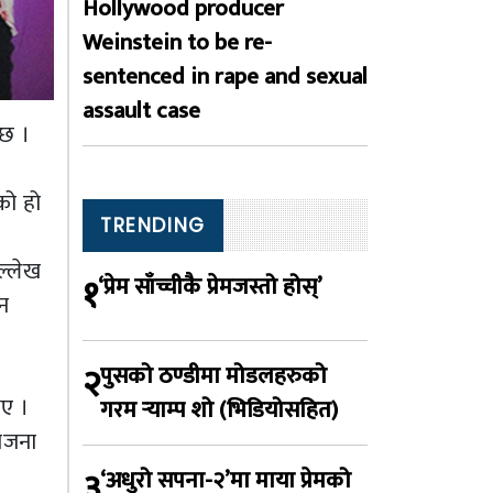
Hollywood producer
Weinstein to be re-
sentenced in rape and sexual
assault case
 छ ।
को हो
TRENDING
ल्लेख
१
‘प्रेम साँच्चीकै प्रेमजस्तो होस्’
ुन
२
पुसको ठण्डीमा मोडलहरुको
िए ।
गरम र्‍याम्प शो (भिडियोसहित)
योजना
३
‘अधुरो सपना-२’मा माया प्रेमको