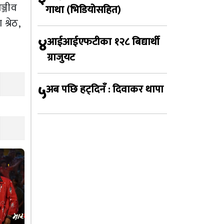
ञ्जीव
गाथा (भिडियोसहित)
श्रेठ,
४
आईआईएफटीका १२८ बिद्यार्थी
ग्राजुयट
५
अब पछि हट्दिनँ : दिवाकर थापा