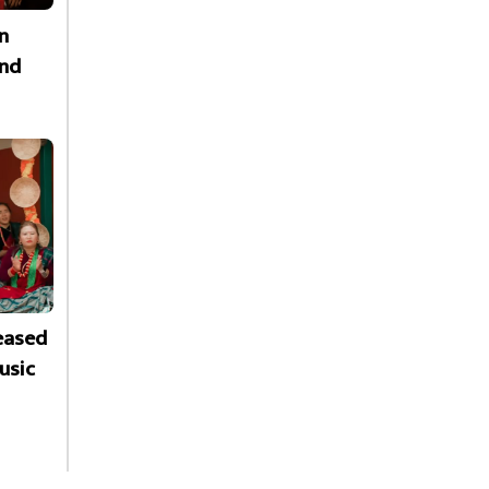
n
nd
leased
usic