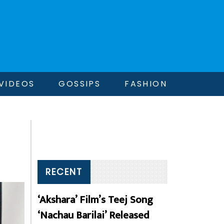
VIDEOS
GOSSIPS
FASHION
RECENT
‘Akshara’ Film’s Teej Song
‘Nachau Barilai’ Released