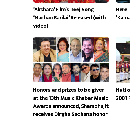
‘Akshara’ Film’s Teej Song
Here 
‘Nachau Barilai’ Released (with
‘Kama
video)
Honors and prizes to be given
Natik
at the 13th Music Khabar Music
2081 
Awards announced, Shambhujit
receives Dirgha Sadhana honor