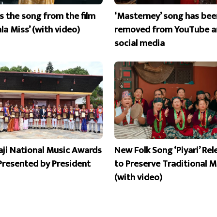
is the song from the film
‘Masterney’ song has bee
la Miss’ (with video)
removed from YouTube a
social media
aji National Music Awards
New Folk Song ‘Piyari’ Re
Presented by President
to Preserve Traditional M
(with video)