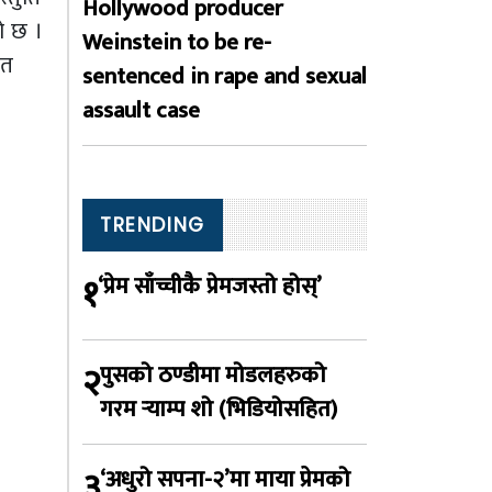
Hollywood producer
ो छ ।
Weinstein to be re-
ित
sentenced in rape and sexual
assault case
TRENDING
१
‘प्रेम साँच्चीकै प्रेमजस्तो होस्’
२
पुसको ठण्डीमा मोडलहरुको
गरम र्‍याम्प शो (भिडियोसहित)
३
‘अधुरो सपना-२’मा माया प्रेमको