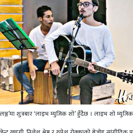
 लञ्ज’मा शुत्रबार ‘लाइभ म्युजिक शो’ हुँदैछ । लाइभ शो म्युजि
न्ट खड्गी, निलेश श्रेष्ठ र रुपेश रोक्काको बेजोड सांगीतिक पस