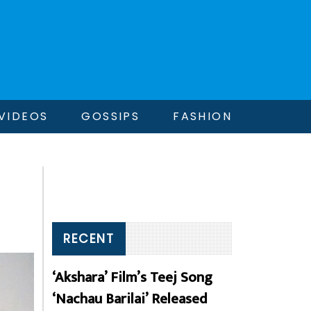
VIDEOS
GOSSIPS
FASHION
RECENT
‘Akshara’ Film’s Teej Song
‘Nachau Barilai’ Released