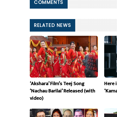
COMMENTS
RELATED NEWS
‘Akshara’ Film’s Teej Song
Here 
‘Nachau Barilai’ Released (with
‘Kama
video)