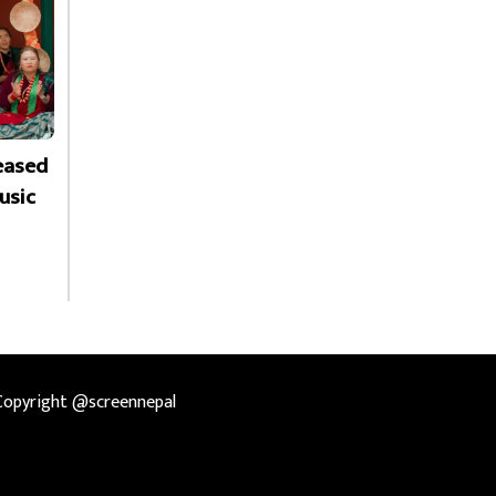
leased
usic
Copyright @screennepal