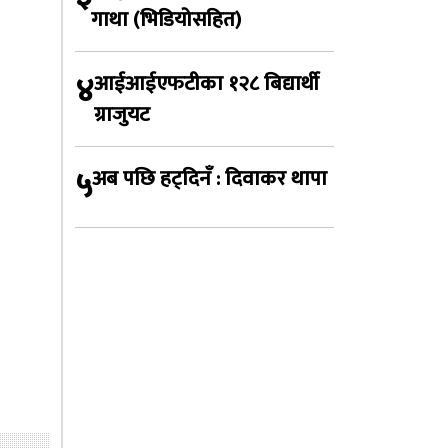
गाथा (भिडियोसहित)
४
आईआईएफटीका १२८ बिद्यार्थी
ग्राजुयट
५
अब पछि हट्दिनँ : दिवाकर थापा