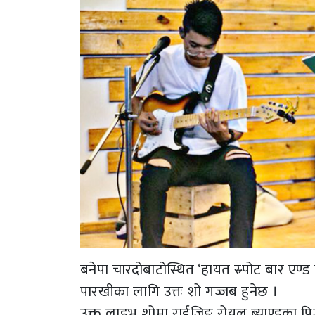
बनेपा चारदोबाटोस्थित ‘हायत स्र्पोट बार एण्ड
पारखीका लागि उत्तः शो गज्जब हुनेछ ।
उक्त लाइभ शोमा राईजिङ रोयल ब्याण्डका प्रिजे