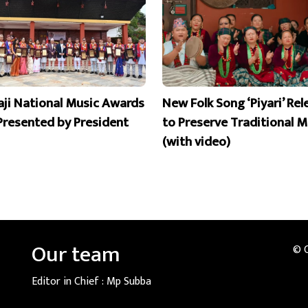
aji National Music Awards
New Folk Song ‘Piyari’ Re
Presented by President
to Preserve Traditional M
(with video)
Our team
© 
Editor in Chief :
Mp Subba