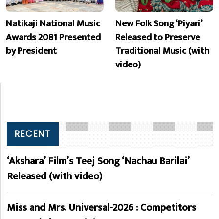
Natikaji National Music
New Folk Song ‘Piyari’
Awards 2081 Presented
Released to Preserve
by President
Traditional Music (with
video)
RECENT
‘Akshara’ Film’s Teej Song ‘Nachau Barilai’
Released (with video)
Miss and Mrs. Universal-2026 : Competitors