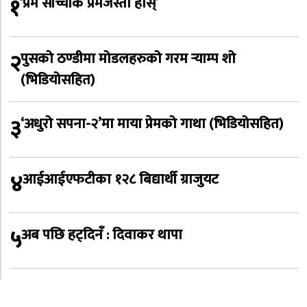
१
‘प्रेम साँच्चीकै प्रेमजस्तो होस्’
२
पुसको ठण्डीमा मोडलहरुको गरम र्‍याम्प शो
(भिडियोसहित)
३
‘अधुरो सपना-२’मा माया प्रेमको गाथा (भिडियोसहित)
४
आईआईएफटीका १२८ बिद्यार्थी ग्राजुयट
५
अब पछि हट्दिनँ : दिवाकर थापा