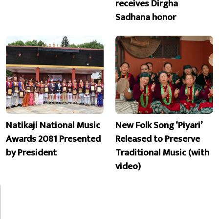
receives Dirgha
Sadhana honor
Natikaji National Music
New Folk Song ‘Piyari’
Awards 2081 Presented
Released to Preserve
by President
Traditional Music (with
video)