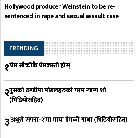
Hollywood producer Weinstein to be re-
sentenced in rape and sexual assault case
TRENDING
१
‘प्रेम साँच्चीकै प्रेमजस्तो होस्’
२
पुसको ठण्डीमा मोडलहरुको गरम र्‍याम्प शो
(भिडियोसहित)
३
‘अधुरो सपना-२’मा माया प्रेमको गाथा (भिडियोसहित)