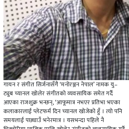
गायन र संगीत सिर्जनासँगै ‘मनोरञ्जन नेपाल’ नामक यु–
ट्युब च्यानल खोलेर संगीतको व्यवसायिक समेत गर्दै
आएका राजशुक्र भन्छन्, ‘आफूमात्र नभएर प्रतिभा भएका
कलाकारलाई प्लेटफर्म दिन च्यानल खोजेको हुँ । त्यो पनि
समयलाई पछ्याउँ भनेरमात्र । यसभन्दा पहिले नै