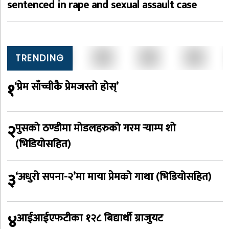
sentenced in rape and sexual assault case
TRENDING
१
‘प्रेम साँच्चीकै प्रेमजस्तो होस्’
२
पुसको ठण्डीमा मोडलहरुको गरम र्‍याम्प शो
(भिडियोसहित)
३
‘अधुरो सपना-२’मा माया प्रेमको गाथा (भिडियोसहित)
४
आईआईएफटीका १२८ बिद्यार्थी ग्राजुयट