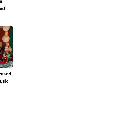
n
nd
leased
usic