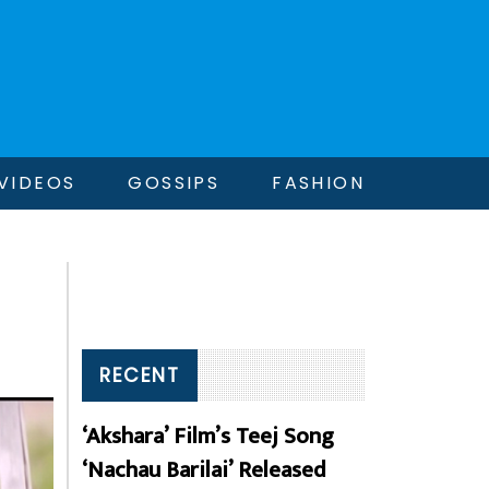
VIDEOS
GOSSIPS
FASHION
RECENT
‘Akshara’ Film’s Teej Song
‘Nachau Barilai’ Released