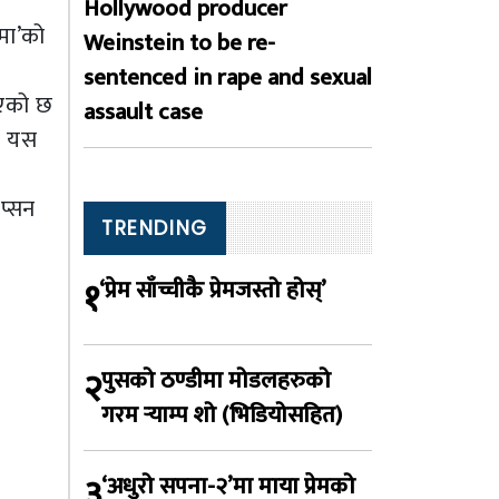
Hollywood producer
मा’को
Weinstein to be re-
sentenced in rape and sexual
िएको छ
assault case
ो यस
प्सन
TRENDING
१
‘प्रेम साँच्चीकै प्रेमजस्तो होस्’
२
पुसको ठण्डीमा मोडलहरुको
गरम र्‍याम्प शो (भिडियोसहित)
३
‘अधुरो सपना-२’मा माया प्रेमको