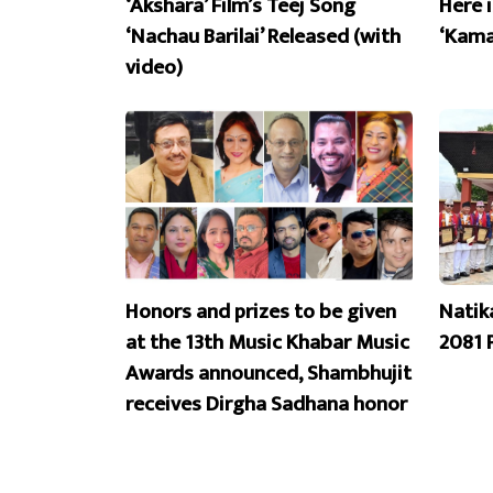
‘Akshara’ Film’s Teej Song
Here 
‘Nachau Barilai’ Released (with
‘Kama
video)
Honors and prizes to be given
Natik
at the 13th Music Khabar Music
2081 
Awards announced, Shambhujit
receives Dirgha Sadhana honor