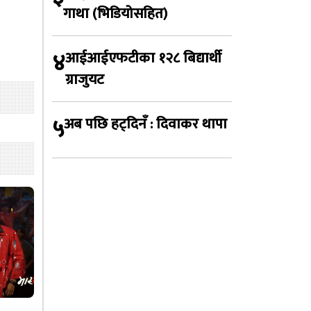
गाथा (भिडियोसहित)
४
आईआईएफटीका १२८ बिद्यार्थी
ग्राजुयट
५
अब पछि हट्दिनँ : दिवाकर थापा