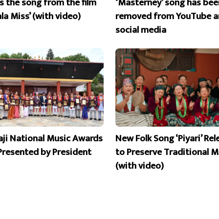
is the song from the film
‘Masterney’ song has bee
la Miss’ (with video)
removed from YouTube a
social media
aji National Music Awards
New Folk Song ‘Piyari’ Re
Presented by President
to Preserve Traditional M
(with video)