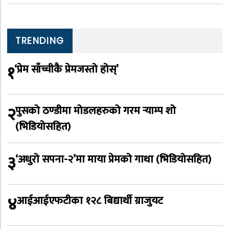
TRENDING
१
‘प्रेम साँच्चीकै प्रेमजस्तो होस्’
२
पुसको ठण्डीमा मोडलहरुको गरम र्‍याम्प शो
(भिडियोसहित)
३
‘अधुरो सपना-२’मा माया प्रेमको गाथा (भिडियोसहित)
४
आईआईएफटीका १२८ बिद्यार्थी ग्राजुयट