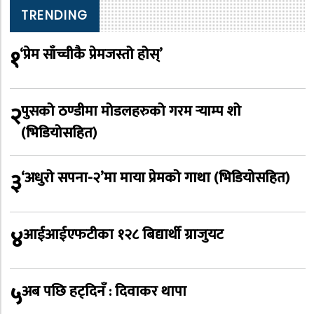
TRENDING
१
‘प्रेम साँच्चीकै प्रेमजस्तो होस्’
२
पुसको ठण्डीमा मोडलहरुको गरम र्‍याम्प शो
(भिडियोसहित)
३
‘अधुरो सपना-२’मा माया प्रेमको गाथा (भिडियोसहित)
४
आईआईएफटीका १२८ बिद्यार्थी ग्राजुयट
५
अब पछि हट्दिनँ : दिवाकर थापा